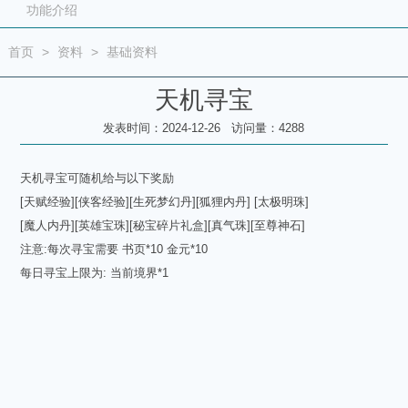
功能介绍
首页
>
资料
>
基础资料
天机寻宝
发表时间：2024-12-26 访问量：4288
天机寻宝可随机给与以下奖励
[天赋经验][侠客经验][生死梦幻丹][狐狸内丹] [太极明珠]
[魔人内丹][英雄宝珠][秘宝碎片礼盒][真气珠][至尊神石]
注意:每次寻宝需要 书页*10 金元*10
每日寻宝上限为: 当前境界*1