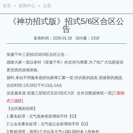
首页
>
新闻中心
>
公告
《神功招式版》招式5/6区合区公
告
发表时间：2026-01-18 访问量：1318
笑傲千年三层招式5区6区合区公告：
感谢大家一直以来对《笑傲千年》的支持与厚爱,为了给广大玩家提供
更优质的游戏体验,
届时,来自不同服务器的玩家将汇聚一堂,结识新的战友,迎接新的挑战.
合区时间:1月18日下午13点-14点
涉及服务器:笑傲三层招式五区/招式六区 合并后数据将统一至[
三层招
式三战区
]
【合区规则说明】
1.重名处理：元气低角色前增加字符【Q】
2.公会名重名处理：
元气低
公会前增加字符【Q】
3.数据清理：清理1个月以及元气<180.00的未上线角色